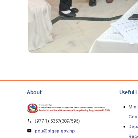
About
Useful L
Mini
Gen
(977-1) 5357(389/596)
Depa
pcu@plgsp.gov.np
Rec