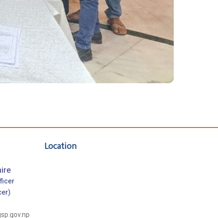
Location
ire
ficer
cer)
gsp.gov.np