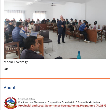
Media Coverage
Set
On
as
gallery
About