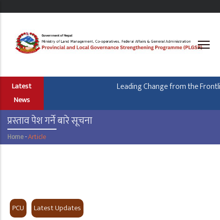
Skip
to
main
content
Leading Change from the Frontlin
Latest
News
प्रस्ताव पेश गर्ने बारे सूचना
Home
-
Article
Breadcrumb
Provice
Type
PCU
Latest Updates