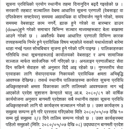
सूचना प्रविधिको प्रयोग स्थानीय तहमा दिनानुदिन बढ्दै गइरहेको छ ।
सरकारी तहबाट सञ्चालित वेबमा आधारित सूचना प्रणाली (वेबसाइट वा
एप्लिकेशन सफ्टवेयर) समयमा अद्यावधिक वा परिमार्जन नहुने गरेको
,
समय
समयमा वेबसाइट काम नगर्ने
,
ह्याक हुने गरेको वा बारम्बार डाउन
(
down
)हुने गरेको समाचार बिभिन्न सञ्चार माध्यमहरूबाट बेला बखतमा
आउने गरेको छ । अर्कोतर्फ वेबमा आधारित प्रणाली विभिन्न कारक
तत्त्वहरूमाथि निर्भर हुने प्राविधिक विषय भएकोले यसको यथार्थताको बारेमा
थाहा नभई गलत सोचबिचार सृजना हुने गरेको पनि पाइन्छ । पालिकाहरुका
गतिविधि तथा सूचनाहरूलाई कार्यालयको वेबसाइट र अन्य सामाजिक
सञ्जाल मार्फत सार्वजनिक गर्ने गरिएको छ। अनलाइन प्रणालीबाट सेवा
दिन सकिने सेवाहरु सो अनुसार दिदै आइ रहेको छ। गुणस्तरीय सेवा
प्रवाहका लागि सेवाप्रदायक निकायको प्राविधिक क्षमता अभिबृद्धि
आवश्यक देखिन्छ। तसर्थ स्थानीय पालिकाहरुमा कार्यरत सुचना प्रविधि
अधिकृतहरुको क्षमता विकासका लागि तालिमको आवश्यकता माग भई
आएकोले प्रदेश सुशासन केन्द्रले चालु आ.ब. २०८०/८१ को वार्षिक
कार्ययोजना अनुसार बागमती प्रदेशका सबै स्थानीय तहका सूचना प्रविधि
अधिकृतहरुको लागि यो कार्यक्रम सञ्चालन गरेको छ । उक्त कार्यक्रम ३
समुहमा सम्पन्न हुने गरि प्रस्ताव गरिएकोमा मिति २०८०/०५/०७ देखि १०
सम्म दुई समुहमा २/२ दिने तालिम सम्पन्न गरेको छ । उक्त कार्यक्रममा
पहिलो समुहको (मिति
:
२०८०/०५/०७ देखि ०८) उद्घघाटन बागमती प्रदेश